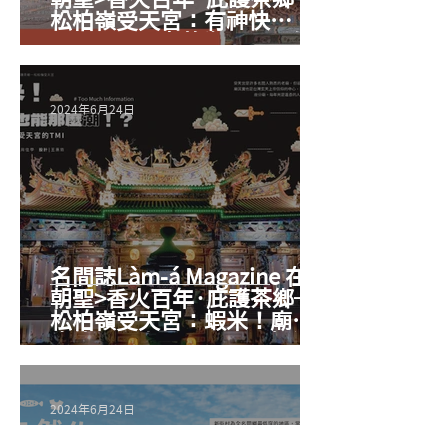
松柏嶺受天宮：有神快
BUY！受天宮茶街飄香百年
的興盛與繁榮
2024年6月24日
名間誌Làm-á Magazine 在地
朝聖>香火百年·庇護茶鄉─
松柏嶺受天宮：蝦米！廟宇
也能那麼潮！？你所不知道
的受天宮的TMI
2024年6月24日