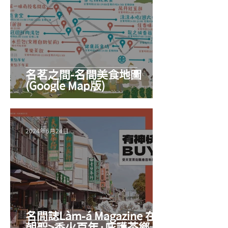
名茗之間-名間美食地圖
(Google Map版)
2024年6月24日
名間誌Làm-á Magazine 在地
朝聖>香火百年·庇護茶鄉─