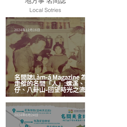
​地方事 名間誌
Local Sotries
2024年12月16日
名間誌Làm-á Magazine 為水
走傱的名間「人」:螺溪、湳
仔、八卦山-回望時光之流裡,
名間的時代脈動與變遷>從埔
中茶到松柏長青茶:八十歲以
上耆老才知道的好滋味
2024年6月24日