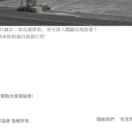
只減少二氧化碳排放，更可深入體驗在地街景！
路來松柏嶺自助旅行吧~
業觀光發展協會)
​聯絡我們
​常見
業協會 版權所有。