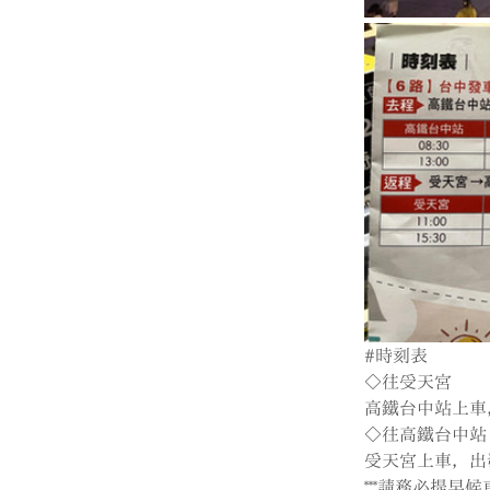
#時刻表
◇往受天宮
高鐵台中站上車，出
◇往高鐵台中站
受天宮上車，出發時
***請務必提早候