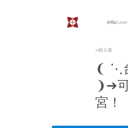
名間誌 Local S
<回上頁
❨ 
❩➔
宮！