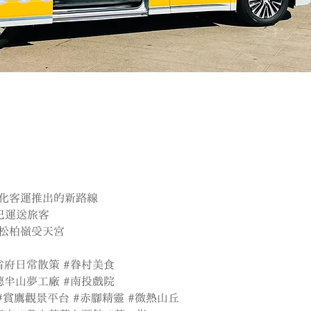
化客運推出的新路線
巴運送旅客
松柏嶺受天宮
省府日常散策
#眷村美食
德半山夢工廠
#南投戲院
#賞鷹觀景平台
#赤腳精靈
#微熱山丘