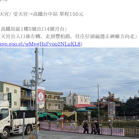
宮/ 受天宮→高鐵台中站 單程150元
「高鐵站區1樓5號出口4號月台」
受天宮出入口後左轉，走到豐柏路，往庄仔頭福德正神廟方向走
.app.goo.gl/wMpgHsFyoo2NLuKL8
)