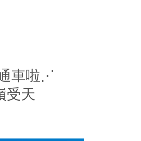
線通車啦⋰
嶺受天