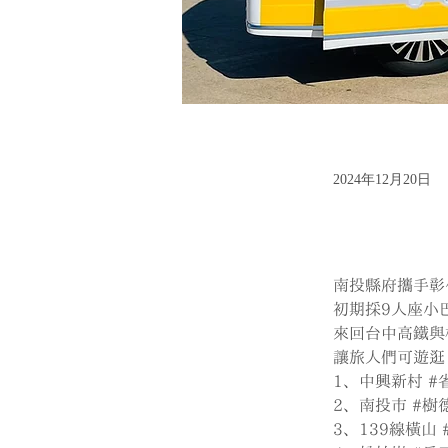
2024年12月20日
南投縣府攜手彰
初期採9人座小
來回台中高鐵與
讓旅人們可遊逛
1、中興新村 
#
2、南投市 
#樹
3、139線橫山 