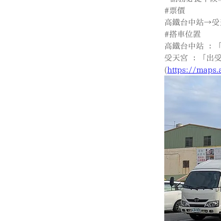
#票價
高鐵台中站→受天
#搭車位置
高鐵台中站 ：
受天宮 ：「出
(
https://maps