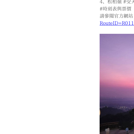
4、松柏嶺 
#受
#時刻表與票價
請參閱官方網站
RouteID=R01