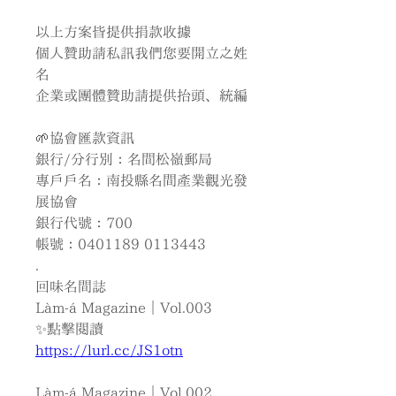
以上方案皆提供捐款收據
個人贊助請私訊我們您要開立之姓
名
企業或團體贊助請提供抬頭、統編
🌱協會匯款資訊
銀行/分行別：名間松嶺郵局
專戶戶名：南投縣名間產業觀光發
展協會
銀行代號：700
帳號：0401189 0113443
.
回味名間誌
Làm-á Magazine｜Vol.003
✨點擊閱讀 
https://lurl.cc/JS1otn
Làm-á Magazine｜Vol.002