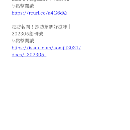
✨點擊閱讀 
https://reurl.cc/a4G6dQ
走訪茗間！探訪茶鄉好滋味｜
202305創刊號
✨點擊閱讀 
https://issuu.com/aomjit2021/
docs/_202305_
.
南投縣名間產業觀光發展協會
｜客服時間｜08:00-17:00
｜
電子信箱｜
aomjit2021@gmail.com
｜聯絡電話｜0905-754-811
協會官方網站｜
https://www.aomjit.com/
協會官方LINE｜